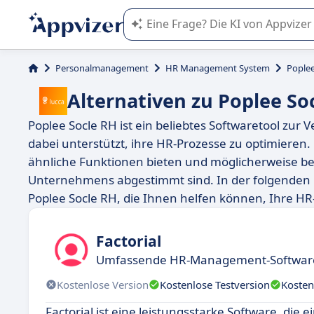
Die KI von Appvizer führt Sie bei d
Personalmanagement
HR Management System
Poplee
Alternativen zu Poplee So
Poplee Socle RH ist ein beliebtes Softwaretool zu
dabei unterstützt, ihre HR-Prozesse zu optimieren. 
ähnliche Funktionen bieten und möglicherweise bes
Unternehmens abgestimmt sind. In der folgenden L
Poplee Socle RH, die Ihnen helfen können, Ihre H
Factorial
Umfassende HR-Management-Software 
Kostenlose Version
Kostenlose Testversion
Kosten
Factorial ist eine leistungsstarke Software, die 