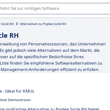
er Nutzung oder Auswahl von SaaS-Software in Unternehmen.
 Socle RH
Alternativen zu Poplee Socle RH
cle RH
r Verwaltung von Personalressourcen, das Unternehmen
Es gibt jedoch viele Alternativen auf dem Markt, die
ser auf die spezifischen Bedürfnisse Ihres
iste finden Sie empfohlene Softwarealternativen zu
R-Management-Anforderungen effizient zu erfüllen.
- Ideal für KMUs
lose Demoversion
eine großartige Alternative zu Poplee Socle RH bietet.