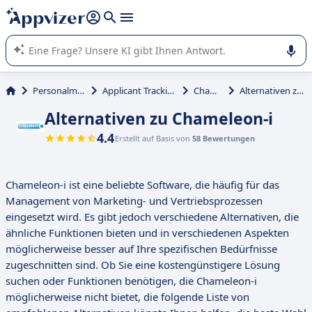
beantworten (mehrere Zeilen mit
Shift + Eingabe
).
Die KI von Appvizer führt Sie bei der Nutzung oder Auswahl
von SaaS-Software in Unternehmen.
Personalmanagement
Applicant Tracking System (ATS)
Chameleon-i
Alternativen zu Chameleon-i
Alternativen zu Chameleon-i
4.4
Erstellt auf Basis von
58 Bewertungen
Chameleon-i ist eine beliebte Software, die häufig für das
Management von Marketing- und Vertriebsprozessen
eingesetzt wird. Es gibt jedoch verschiedene Alternativen, die
ähnliche Funktionen bieten und in verschiedenen Aspekten
möglicherweise besser auf Ihre spezifischen Bedürfnisse
zugeschnitten sind. Ob Sie eine kostengünstigere Lösung
suchen oder Funktionen benötigen, die Chameleon-i
möglicherweise nicht bietet, die folgende Liste von