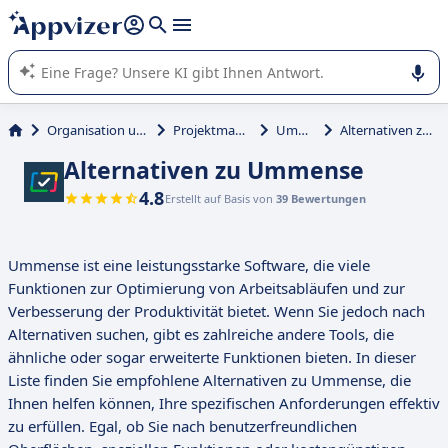
beantworten (mehrere Zeilen mit
Shift + Eingabe
).
Die KI von Appvizer führt Sie bei der Nutzung oder Auswahl
von SaaS-Software in Unternehmen.
Organisation und Planung
Projektmanagement
Ummense
Alternativen zu Ummense
Alternativen zu Ummense
4.8
Erstellt auf Basis von
39 Bewertungen
Ummense ist eine leistungsstarke Software, die viele
Funktionen zur Optimierung von Arbeitsabläufen und zur
Verbesserung der Produktivität bietet. Wenn Sie jedoch nach
Alternativen suchen, gibt es zahlreiche andere Tools, die
ähnliche oder sogar erweiterte Funktionen bieten. In dieser
Liste finden Sie empfohlene Alternativen zu Ummense, die
Ihnen helfen können, Ihre spezifischen Anforderungen effektiv
zu erfüllen. Egal, ob Sie nach benutzerfreundlichen