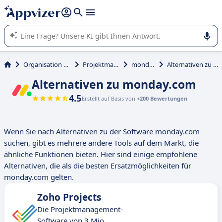
beantworten (mehrere Zeilen mit
Shift + Eingabe
).
Die KI von Appvizer führt Sie bei der Nutzung oder Auswahl
von SaaS-Software in Unternehmen.
Organisation und Planung
Projektmanagement
monday.com
Alternativen zu monday.com
Alternativen zu monday.com
4.5
Erstellt auf Basis von
+200 Bewertungen
Wenn Sie nach Alternativen zu der Software monday.com
suchen, gibt es mehrere andere Tools auf dem Markt, die
ähnliche Funktionen bieten. Hier sind einige empfohlene
Alternativen, die als die besten Ersatzmöglichkeiten für
monday.com gelten.
Zoho Projects
Die Projektmanagement-
Software von 3 Mio.