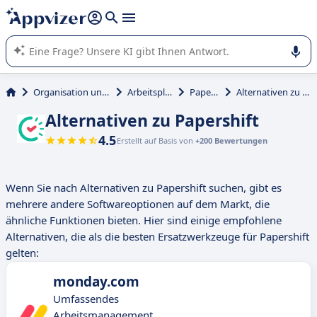
beantworten (mehrere Zeilen mit
Shift + Eingabe
).
Die KI von Appvizer führt Sie bei der Nutzung oder Auswahl
von SaaS-Software in Unternehmen.
Organisation und Planung
Arbeitsplanung
Papershift
Alternativen zu Papershift
Alternativen zu Papershift
4.5
Erstellt auf Basis von
+200 Bewertungen
Wenn Sie nach Alternativen zu Papershift suchen, gibt es
mehrere andere Softwareoptionen auf dem Markt, die
ähnliche Funktionen bieten. Hier sind einige empfohlene
Alternativen, die als die besten Ersatzwerkzeuge für Papershift
gelten:
monday.com
Umfassendes
Arbeitsmanagement