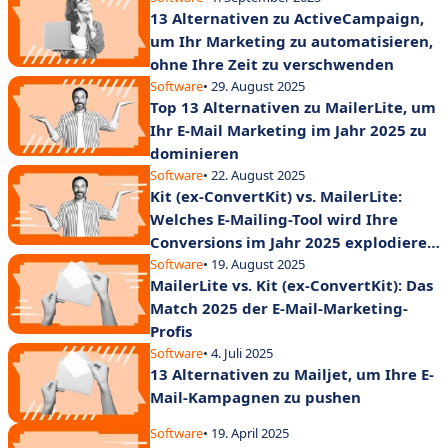
13 Alternativen zu ActiveCampaign,
um Ihr Marketing zu automatisieren,
ohne Ihre Zeit zu verschwenden
Software
• 29. August 2025
Top 13 Alternativen zu MailerLite, um
Ihr E-Mail Marketing im Jahr 2025 zu
dominieren
Software
• 22. August 2025
Kit (ex-ConvertKit) vs. MailerLite:
Welches E-Mailing-Tool wird Ihre
Conversions im Jahr 2025 explodieren
lassen?
Software
• 19. August 2025
MailerLite vs. Kit (ex-ConvertKit): Das
Match 2025 der E-Mail-Marketing-
Profis
Software
• 4. Juli 2025
13 Alternativen zu Mailjet, um Ihre E-
Mail-Kampagnen zu pushen
Software
• 19. April 2025