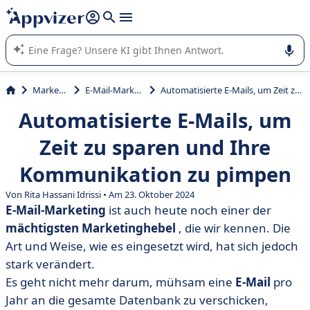
beantworten (mehrere Zeilen mit
Shift + Eingabe
).
Die KI von Appvizer führt Sie bei der Nutzung oder Auswahl
von SaaS-Software in Unternehmen.
Marketing
E-Mail-Marketing
Automatisierte E-Mails, um Zeit zu sparen und Ihre Kommunikation zu pimpen
Automatisierte E-Mails, um
Zeit zu sparen und Ihre
Kommunikation zu pimpen
Von Rita Hassani Idrissi • Am 23. Oktober 2024
E-Mail-Marketing
ist auch heute noch einer der
mächtigsten Marketinghebel
, die wir kennen. Die
Art und Weise, wie es eingesetzt wird, hat sich jedoch
stark verändert.
Es geht nicht mehr darum, mühsam eine
E-Mail
pro
Jahr an die gesamte Datenbank zu verschicken,