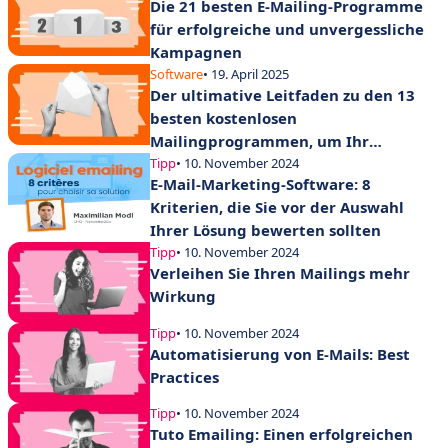
Die 21 besten E-Mailing-Programme
für erfolgreiche und unvergessliche
Kampagnen
Software
• 19. April 2025
Der ultimative Leitfaden zu den 13
besten kostenlosen
Mailingprogrammen, um Ihr
Marketing im Jahr 2025 anzukurbeln
Tipp
• 10. November 2024
E-Mail-Marketing-Software: 8
Kriterien, die Sie vor der Auswahl
Ihrer Lösung bewerten sollten
Tipp
• 10. November 2024
Verleihen Sie Ihren Mailings mehr
Wirkung
Tipp
• 10. November 2024
Automatisierung von E-Mails: Best
Practices
Tipp
• 10. November 2024
Tuto Emailing: Einen erfolgreichen