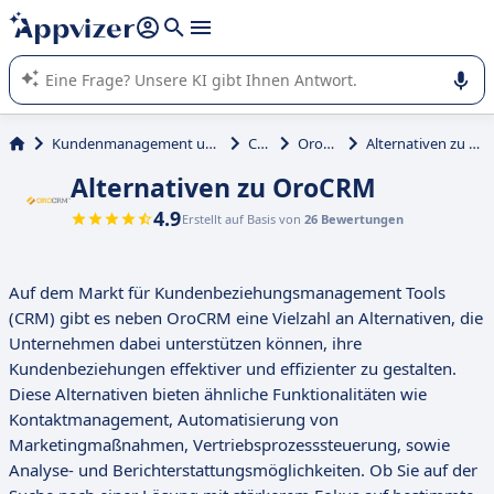
beantworten (mehrere Zeilen mit
Shift + Eingabe
).
Die KI von Appvizer führt Sie bei der Nutzung oder Auswahl
von SaaS-Software in Unternehmen.
Kundenmanagement und Vertrieb
CRM
OroCRM
Alternativen zu OroCRM
Alternativen zu OroCRM
4.9
Erstellt auf Basis von
26 Bewertungen
Auf dem Markt für Kundenbeziehungsmanagement Tools
(CRM) gibt es neben OroCRM eine Vielzahl an Alternativen, die
Unternehmen dabei unterstützen können, ihre
Kundenbeziehungen effektiver und effizienter zu gestalten.
Diese Alternativen bieten ähnliche Funktionalitäten wie
Kontaktmanagement, Automatisierung von
Marketingmaßnahmen, Vertriebsprozesssteuerung, sowie
Analyse- und Berichterstattungsmöglichkeiten. Ob Sie auf der