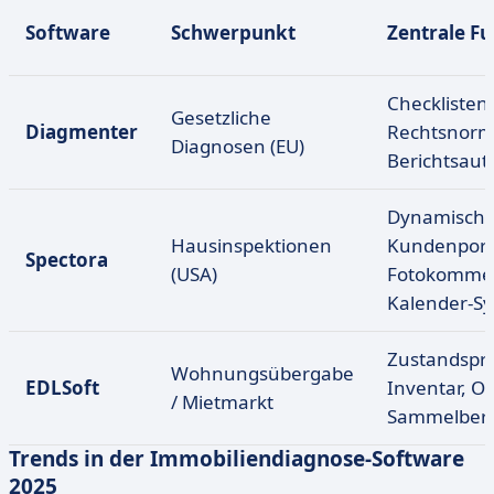
Software
Schwerpunkt
Zentrale F
Checklisten,
Gesetzliche
Diagmenter
Rechtsnorm
Diagnosen (EU)
Berichtsaut
Dynamische
Hausinspektionen
Kundenport
Spectora
(USA)
Fotokommen
Kalender-S
Zustandspro
Wohnungsübergabe
EDLSoft
Inventar, Of
/ Mietmarkt
Sammelberi
Trends in der Immobiliendiagnose-Software
2025