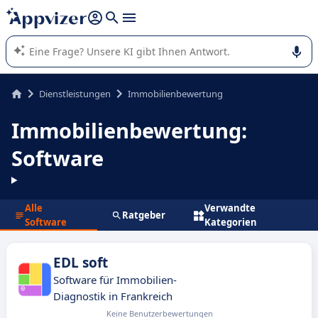
beantworten (mehrere Zeilen mit
Shift + Eingabe
).
Die KI von Appvizer führt Sie bei der Nutzung oder Auswahl
von SaaS-Software in Unternehmen.
Dienstleistungen
Immobilienbewertung
Immobilienbewertung:
Software
Alle
Verwandte
Ratgeber
Software
Kategorien
EDL soft
Software für Immobilien-
Diagnostik in Frankreich
Keine Benutzerbewertungen