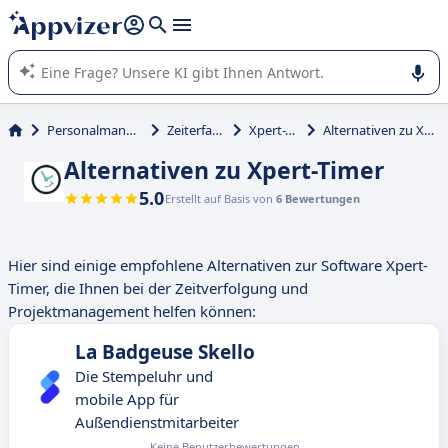
beantworten (mehrere Zeilen mit
Shift + Eingabe
).
Die KI von Appvizer führt Sie bei der Nutzung oder Auswahl
von SaaS-Software in Unternehmen.
Personalmanagement
Zeiterfassung
Xpert-Timer
Alternativen zu Xpert-Timer
Alternativen zu Xpert-Timer
5.0
Erstellt auf Basis von
6 Bewertungen
Hier sind einige empfohlene Alternativen zur Software Xpert-
Timer, die Ihnen bei der Zeitverfolgung und
Projektmanagement helfen können:
La Badgeuse Skello
Die Stempeluhr und
mobile App für
Außendienstmitarbeiter
Keine Benutzerbewertungen