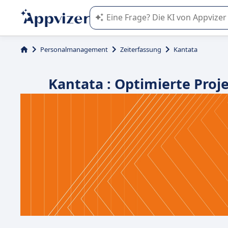
Die KI von Appvizer führt Sie bei d
Personalmanagement
Zeiterfassung
Kantata
Kantata : Optimierte Pr