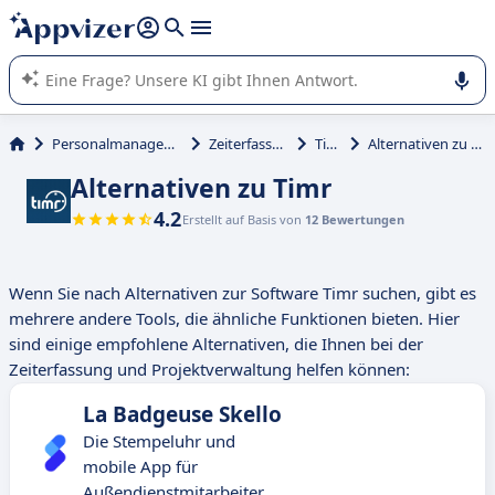
beantworten (mehrere Zeilen mit
Shift + Eingabe
).
Die KI von Appvizer führt Sie bei der Nutzung oder Auswahl
von SaaS-Software in Unternehmen.
Personalmanagement
Zeiterfassung
Timr
Alternativen zu Timr
Alternativen zu Timr
4.2
Erstellt auf Basis von
12 Bewertungen
Wenn Sie nach Alternativen zur Software Timr suchen, gibt es
mehrere andere Tools, die ähnliche Funktionen bieten. Hier
sind einige empfohlene Alternativen, die Ihnen bei der
Zeiterfassung und Projektverwaltung helfen können:
La Badgeuse Skello
Die Stempeluhr und
mobile App für
Außendienstmitarbeiter