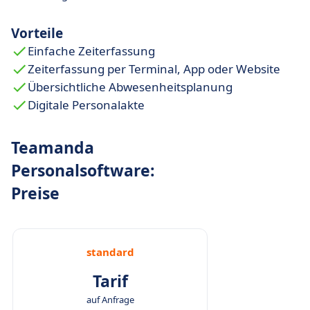
Produktionsmitarbeitende.
Effizienzgewinn für HR
: Bis zu 40 % weniger
Vorteile
administrativer Aufwand durch
Einfache Zeiterfassung
Automatisierung und Self-Service.
Zeiterfassung per Terminal, App oder Website
Schichtplanung mit System
: Rechtssicher,
Übersichtliche Abwesenheitsplanung
verfügbarkeitsbasiert und benutzerfreundlich
Digitale Personalakte
in der Anwendung.
Teamanda
Personalsoftware:
Preise
standard
Tarif
auf Anfrage