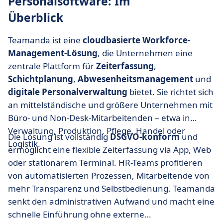
Personalsoftware: Im
Überblick
Teamanda ist eine
cloudbasierte Workforce-
Management-Lösung
, die Unternehmen eine
zentrale Plattform für
Zeiterfassung
,
Schichtplanung
,
Abwesenheitsmanagement
und
digitale Personalverwaltung
bietet. Sie richtet sich
an mittelständische und größere Unternehmen mit
Büro- und Non-Desk-Mitarbeitenden – etwa in
Verwaltung, Produktion, Pflege, Handel oder
Die Lösung ist vollständig
DSGVO-konform
und
Logistik.
ermöglicht eine flexible Zeiterfassung via App, Web
oder stationärem Terminal. HR-Teams profitieren
von automatisierten Prozessen, Mitarbeitende von
mehr Transparenz und Selbstbedienung. Teamanda
senkt den administrativen Aufwand und macht eine
schnelle Einführung ohne externe