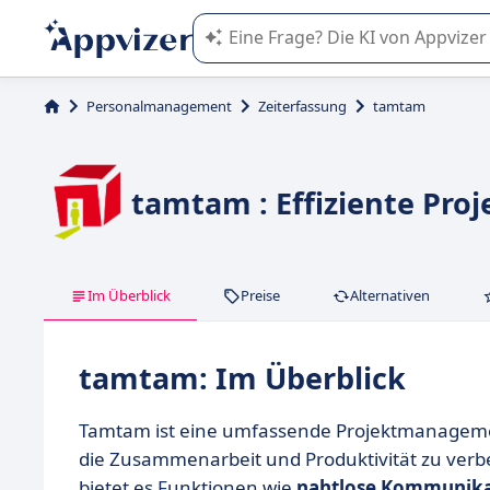
Die KI von Appvizer führt Sie bei d
Personalmanagement
Zeiterfassung
tamtam
tamtam : Effiziente Pr
Im Überblick
Preise
Alternativen
tamtam: Im Überblick
Tamtam ist eine umfassende Projektmanagement
die Zusammenarbeit und Produktivität zu verbe
bietet es Funktionen wie
nahtlose Kommunika