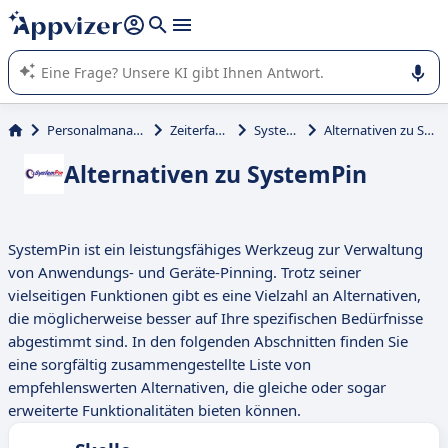
beantworten (mehrere Zeilen mit
Shift + Eingabe
).
Die KI von Appvizer führt Sie bei der Nutzung oder Auswahl
von SaaS-Software in Unternehmen.
Personalmanagement
Zeiterfassung
SystemPin
Alternativen zu SystemPin
Alternativen zu SystemPin
SystemPin ist ein leistungsfähiges Werkzeug zur Verwaltung
von Anwendungs- und Geräte-Pinning. Trotz seiner
vielseitigen Funktionen gibt es eine Vielzahl an Alternativen,
die möglicherweise besser auf Ihre spezifischen Bedürfnisse
abgestimmt sind. In den folgenden Abschnitten finden Sie
eine sorgfältig zusammengestellte Liste von
empfehlenswerten Alternativen, die gleiche oder sogar
erweiterte Funktionalitäten bieten können.