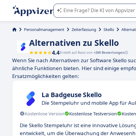
Die KI von Appvizer führt Sie bei d
Personalmanagement
Zeiterfassung
Skello
Alternat
Alternativen zu Skello
4.4
Erstellt auf Basis von
+200 Bewertungen
Wenn Sie nach Alternativen zur Software Skello such
ähnliche Funktionen bieten. Hier sind einige empfoh
Ersatzmöglichkeiten gelten:
La Badgeuse Skello
Die Stempeluhr und mobile App für Au
Kostenlose Version
Kostenlose Testversion
Kosten
Die Skello Stempeluhr ist eine innovative Lösun
entwickelt, um die Überwachung der Anwesenhei