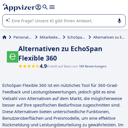
beantworten (mehrere Zeilen mit
Shift + Eingabe
).
Die KI von Appvizer führt Sie bei der Nutzung oder Auswahl
von SaaS-Software in Unternehmen.
Personalmanagement
Mitarbeiterengagement
EchoSpan Flexible 360
Alternativen zu EchoSpan Flexible 360
Alternativen zu EchoSpan
Flexible 360
4.9
Erstellt auf Basis von
189 Bewertungen
EchoSpan Flexible 360 ist ein nützliches Tool für 360-Grad-
Feedback und Leistungsbewertungen, jedoch gibt es eine
Vielzahl von Alternativen auf dem Markt, die möglicherweise
besser auf Ihre spezifischen Bedürfnisse zugeschnitten sind.
Diese Alternativen bieten unterschiedliche Funktionen,
Benutzeroberflächen und Preismodelle, um eine effektive
Rückmeldung und Leistungsbeurteilung zu gewährleisten. Im