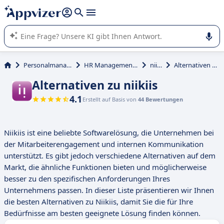
beantworten (mehrere Zeilen mit
Shift + Eingabe
).
Die KI von Appvizer führt Sie bei der Nutzung oder Auswahl
von SaaS-Software in Unternehmen.
Personalmanagement
HR Management System
niikiis
Alternativen zu niikiis
Alternativen zu niikiis
4.1
Erstellt auf Basis von
44 Bewertungen
Niikiis ist eine beliebte Softwarelösung, die Unternehmen bei
der Mitarbeiterengagement und internen Kommunikation
unterstützt. Es gibt jedoch verschiedene Alternativen auf dem
Markt, die ähnliche Funktionen bieten und möglicherweise
besser zu den spezifischen Anforderungen Ihres
Unternehmens passen. In dieser Liste präsentieren wir Ihnen
die besten Alternativen zu Niikiis, damit Sie die für Ihre
Bedürfnisse am besten geeignete Lösung finden können.