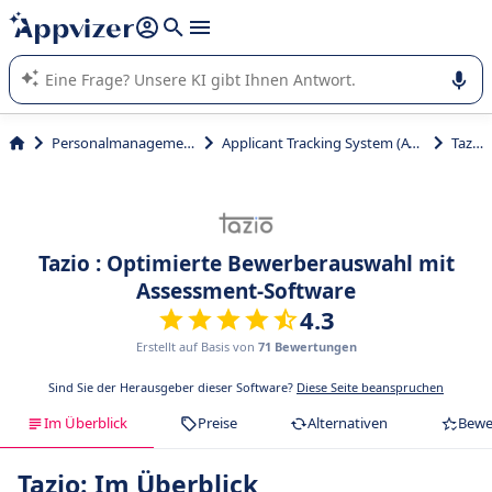
beantworten (mehrere Zeilen mit
Shift + Eingabe
).
Die KI von Appvizer führt Sie bei der Nutzung oder Auswahl
von SaaS-Software in Unternehmen.
Personalmanagement
Applicant Tracking System (ATS)
Tazio
Tazio : Optimierte Bewerberauswahl mit
Assessment-Software
4.3
Erstellt auf Basis von
71 Bewertungen
Sind Sie der Herausgeber dieser Software?
Diese Seite beanspruchen
Im Überblick
Preise
Alternativen
Bewe
Tazio: Im Überblick