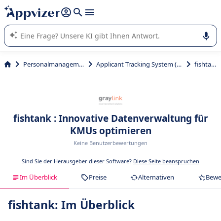
beantworten (mehrere Zeilen mit
Shift + Eingabe
).
Die KI von Appvizer führt Sie bei der Nutzung oder Auswahl
von SaaS-Software in Unternehmen.
Personalmanagement
Applicant Tracking System (ATS)
fishtank
fishtank : Innovative Datenverwaltung für
KMUs optimieren
Keine Benutzerbewertungen
Sind Sie der Herausgeber dieser Software?
Diese Seite beanspruchen
Im Überblick
Preise
Alternativen
Bewe
fishtank: Im Überblick