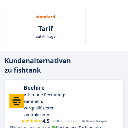
standard
Tarif
auf Anfrage
Kundenalternativen
zu fishtank
Beehire
All-in-one Recruiting:
sammeln,
vorqualifizieren,
zentralisieren
4.5
Erstellt auf Basis von
76 Bewertungen
Kostenlose Version
Kostenlose Testversion