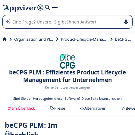
beantworten (mehrere Zeilen mit
Shift + Eingabe
).
Die KI von Appvizer führt Sie bei der Nutzung oder Auswahl
von SaaS-Software in Unternehmen.
Organisation und Planung
Product-Lifecycle-Management
beCPG PLM
beCPG PLM : Effizientes Product Lifecycle
Management für Unternehmen
Keine Benutzerbewertungen
Sind Sie der Herausgeber dieser Software?
Diese Seite beanspruchen
Im Überblick
Preise
Alternativen
Bewe
beCPG PLM: Im