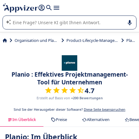
beantworten (mehrere Zeilen mit
Shift + Eingabe
).
Die KI von Appvizer führt Sie bei der Nutzung oder Auswahl
von SaaS-Software in Unternehmen.
Organisation und Planung
Product-Lifecycle-Management
Planio
Planio : Effektives Projektmanagement-
Tool für Unternehmen
4.7
Erstellt auf Basis von
+200 Bewertungen
Sind Sie der Herausgeber dieser Software?
Diese Seite beanspruchen
Im Überblick
Preise
Alternativen
Bewe
Planio: Im Überblick