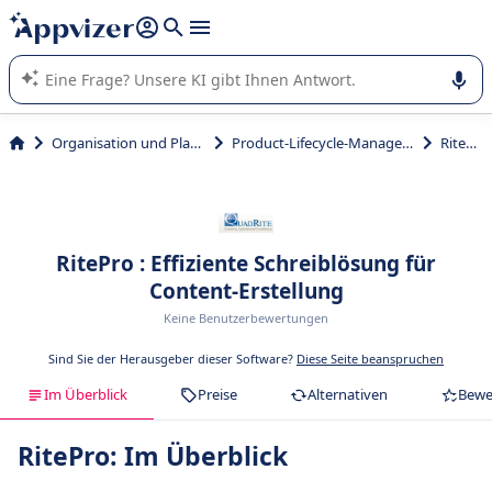
beantworten (mehrere Zeilen mit
Shift + Eingabe
).
Die KI von Appvizer führt Sie bei der Nutzung oder Auswahl
von SaaS-Software in Unternehmen.
Organisation und Planung
Product-Lifecycle-Management
RitePro
RitePro : Effiziente Schreiblösung für
Content-Erstellung
Keine Benutzerbewertungen
Sind Sie der Herausgeber dieser Software?
Diese Seite beanspruchen
Im Überblick
Preise
Alternativen
Bewe
RitePro: Im Überblick