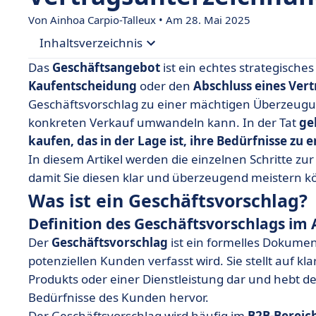
Von Ainhoa Carpio-Talleux • Am 28. Mai 2025
Inhaltsverzeichnis
Das
Geschäftsangebot
ist ein echtes strategisches
• Was ist ein Geschäftsvorschlag?
Kaufentscheidung
oder den
Abschluss eines Vert
Geschäftsvorschlag zu einer mächtigen Überzeugun
• Unerlässliche Informationen vor der Erstellu
konkreten Verkauf umwandeln kann. In der Tat
ge
• Die 8 Schritte zum Verfassen eines Propädeut
kaufen, das in der Lage ist, ihre Bedürfnisse zu
• Vorlage für einen Geschäftsvorschlag
In diesem Artikel werden die einzelnen Schritte zu
damit Sie diesen klar und überzeugend meistern k
• Wie stellt man sicher, dass man mit seinem 
Was ist ein Geschäftsvorschlag?
• Häufig gestellte Fragen zum Geschäftsvorschl
Definition des Geschäftsvorschlags im
Der
Geschäftsvorschlag
ist ein formelles Dokumen
potenziellen Kunden verfasst wird. Sie stellt auf k
Produkts oder einer Dienstleistung dar und hebt d
Bedürfnisse des Kunden hervor.
Der Geschäftsvorschlag wird häufig im
B2B-Bereic