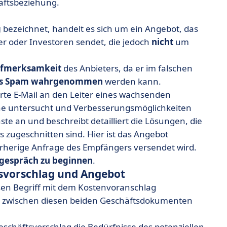
äftsbeziehung.
g
bezeichnet, handelt es sich um ein Angebot, das
er oder Investoren sendet, die jedoch
nicht
um
ufmerksamkeit
des Anbieters, da er im falschen
ls Spam wahrgenommen
werden kann.
erte E-Mail an den Leiter eines wachsenden
e untersucht und Verbesserungsmöglichkeiten
enste an und beschreibt detailliert die Lösungen, die
 zugeschnitten sind. Hier ist das Angebot
orherige Anfrage des Empfängers versendet wird.
sgespräch zu beginnen
.
svorschlag und Angebot
esen Begriff mit dem Kostenvoranschlag
ede zwischen diesen beiden Geschäftsdokumenten
eschäftsvorschlag die Bedürfnisse des potenziellen