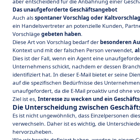
aber entscheidend für die Anbahnung einer Gesch
Das unaufgeforderte Geschäftsangebot
Auch als
spontaner Vorschlag oder Kaltvorschla
ein Handelsvertreter an potenzielle Kunden, Partn
Vorschläge
gebeten haben
.
Diese Art von Vorschlag bedarf der
besonderen A
Kontext und mit der falschen Person verwendet,
a
Dies ist der Fall, wenn ein Agent eine unaufgeford
Unternehmens schickt, nachdem er dessen Branch
identifiziert hat. In dieser E-Mail bietet er seine Di
auf die spezifischen Bedürfnisse des Unternehmens
unaufgefordert, da die E-Mail proaktiv und ohne v
Ziel ist es,
Interesse zu wecken und ein Geschäft
Die Unterscheidung zwischen Geschäft
Es ist nicht ungewöhnlich, dass Einzelpersonen di
verwechseln. Daher ist es wichtig, die Unterschi
hervorzuheben.
Wie wir bereits definiert haben, werden in einem G