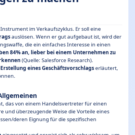
 Instrument im Verkaufszyklus. Er soll eine
rags
auslösen. Wenn er gut aufgebaut ist, wird der
gswaffe, die ein einfaches Interesse in einen
ng eines Geschäftsangebots
ben 84% an, lieber bei einem Unternehmen zu
ikums
 erkennen
(Quelle: Salesforce Research).
r
Erstellung eines Geschäftsvorschlags
erläutert,
önnen.
Geschäftsvorschlag zum Abschluss kommt?
ag
 Allgemeinen
t, das von einem Handelsvertreter für einen
lare und überzeugende Weise die Vorteile eines
essen/deren Eignung für die spezifischen
h
eingesetzt und erweist sich als sehr wirksam, um