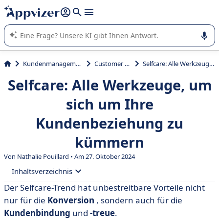
beantworten (mehrere Zeilen mit
Shift + Eingabe
).
Die KI von Appvizer führt Sie bei der Nutzung oder Auswahl
von SaaS-Software in Unternehmen.
Kundenmanagement und Vertrieb
Customer Experience
Selfcare: Alle Werkzeuge, um sich um Ihre Kundenbeziehung zu kümmern
Selfcare: Alle Werkzeuge, um
sich um Ihre
Kundenbeziehung zu
kümmern
Von Nathalie Pouillard • Am 27. Oktober 2024
Inhaltsverzeichnis
Der Selfcare-Trend hat unbestreitbare Vorteile nicht
• Was ist die Definition von Selfcare in der
nur für die
Konversion
, sondern auch für die
Kundenbeziehung?
Kundenbindung
und
-treue
.