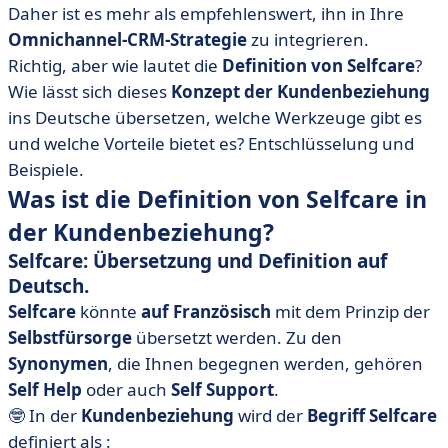
• Was sind die Vorteile von Selfcare?
Daher ist es mehr als empfehlenswert, ihn in Ihre
Omnichannel-CRM-Strategie
zu integrieren.
• Was sind die wichtigsten Selfcare-Tools?
Richtig, aber wie lautet die
Definition von Selfcare
?
• Selfcare: Definition der zu verfolgenden KPIs.
Wie lässt sich dieses
Konzept der Kundenbeziehung
ins Deutsche übersetzen, welche Werkzeuge gibt es
und welche Vorteile bietet es? Entschlüsselung und
Beispiele.
Was ist die Definition von Selfcare in
der Kundenbeziehung?
Selfcare: Übersetzung und Definition auf
Deutsch.
Selfcare
könnte
auf Französisch
mit dem Prinzip der
Selbstfürsorge
übersetzt werden. Zu den
Synonymen
, die Ihnen begegnen werden, gehören
Self Help
oder auch
Self Support
.
🤓 In der
Kundenbeziehung
wird der
Begriff Selfcare
definiert als :