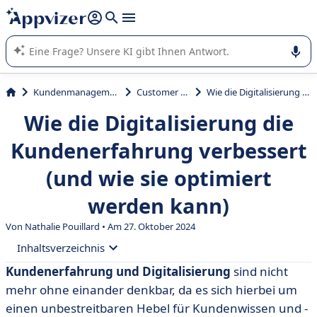
beantworten (mehrere Zeilen mit
Shift + Eingabe
).
Die KI von Appvizer führt Sie bei der Nutzung oder Auswahl
von SaaS-Software in Unternehmen.
Kundenmanagement und Vertrieb
Customer Experience
Wie die Digitalisierung die Kundenerfahrung verbessert (und wie sie optimiert werden kann)
Wie die Digitalisierung die
Kundenerfahrung verbessert
(und wie sie optimiert
werden kann)
Von Nathalie Pouillard • Am 27. Oktober 2024
Inhaltsverzeichnis
Kundenerfahrung und Digitalisierung
sind nicht
• Was ist die digitale Kundenerfahrung?
mehr ohne einander denkbar, da es sich hierbei um
• Digitale Kundenerfahrungen: Beispiele
einen unbestreitbaren Hebel für Kundenwissen und -