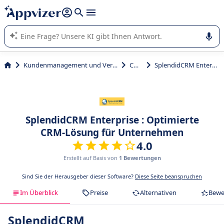
beantworten (mehrere Zeilen mit
Shift + Eingabe
).
Die KI von Appvizer führt Sie bei der Nutzung oder Auswahl
von SaaS-Software in Unternehmen.
Kundenmanagement und Vertrieb
CRM
SplendidCRM Enterprise
SplendidCRM Enterprise : Optimierte
CRM-Lösung für Unternehmen
4.0
Erstellt auf Basis von
1 Bewertungen
Sind Sie der Herausgeber dieser Software?
Diese Seite beanspruchen
Im Überblick
Preise
Alternativen
Bewe
SplendidCRM