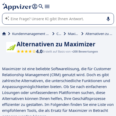
beantworten (mehrere Zeilen mit
Shift + Eingabe
).
Die KI von Appvizer führt Sie bei der Nutzung oder Auswahl
von SaaS-Software in Unternehmen.
Kundenmanagement und Vertrieb
CRM
Maximizer
Alternativen zu Maximizer
Alternativen zu Maximizer
4.0
Erstellt auf Basis von
+200 Bewertungen
Maximizer ist eine beliebte Softwarelösung, die für Customer
Relationship Management (CRM) genutzt wird. Doch es gibt
zahlreiche Alternativen, die unterschiedliche Funktionen und
Anpassungsmöglichkeiten bieten. Ob Sie nach einfacheren
Lösungen oder umfassenderen Plattformen suchen, diese
Alternativen können Ihnen helfen, Ihre Geschäftsprozesse
effizienter zu gestalten. Im Folgenden finden Sie eine Liste von
empfohlenen Tools, die als Ersatz für Maximizer in Betracht