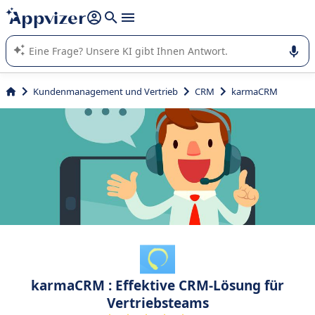
beantworten (mehrere Zeilen mit
Shift + Eingabe
).
Die KI von Appvizer führt Sie bei der Nutzung oder Auswahl
von SaaS-Software in Unternehmen.
Kundenmanagement und Vertrieb
CRM
karmaCRM
karmaCRM : Effektive CRM-Lösung für
Vertriebsteams