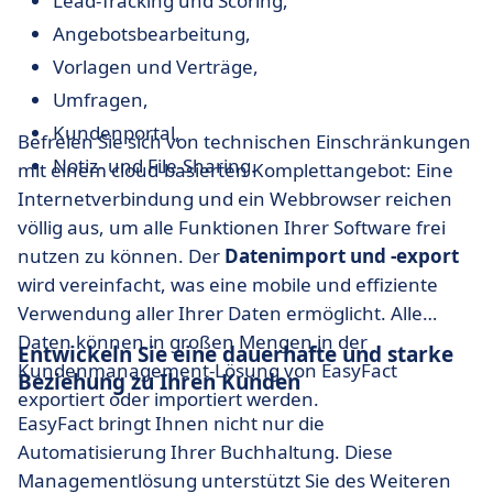
Lead-Tracking und Scoring,
Angebotsbearbeitung,
Vorlagen und Verträge,
Umfragen,
Kundenportal,
Befreien Sie sich von technischen Einschränkungen
Notiz- und File-Sharing.
mit einem cloud-basierten Komplettangebot: Eine
Internetverbindung und ein Webbrowser reichen
völlig aus, um alle Funktionen Ihrer Software frei
nutzen zu können. Der
Datenimport und -export
wird vereinfacht, was eine mobile und effiziente
Verwendung aller Ihrer Daten ermöglicht. Alle
Daten können in großen Mengen in der
Entwickeln Sie eine dauerhafte und starke
Kundenmanagement-Lösung von EasyFact
Beziehung zu Ihren Kunden
exportiert oder importiert werden.
EasyFact bringt Ihnen nicht nur die
Automatisierung Ihrer Buchhaltung. Diese
Managementlösung unterstützt Sie des Weiteren