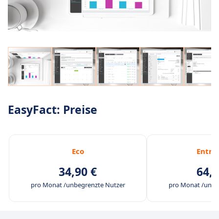
EasyFact: Preise
Eco
Entre
34,90 €
64,9
pro Monat /unbegrenzte Nutzer
pro Monat /unbe