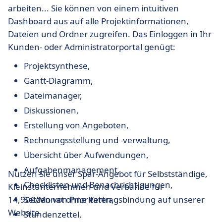
arbeiten... Sie können von einem intuitiven
Dashboard aus auf alle Projektinformationen,
Dateien und Ordner zugreifen. Das Einloggen in Ihr
Kunden- oder Administratorportal genügt:
Projektsynthese,
Gantt-Diagramm,
Dateimanager,
Diskussionen,
Erstellung von Angeboten,
Rechnungsstellung und -verwaltung,
Übersicht über Aufwendungen,
Aufgabenmanagement,
Nutzen Sie unser Spar-Angebot für Selbstständige,
Checklisten und Benachrichtigungen,
Kleinstunternehmen und Verbände für
14,90€/Monat ohne Vertragsbindung auf unserer
Setzen von Prioritäten,
Website.
Stundenzettel,