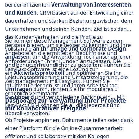
bei der effizienten
Verwaltung von Interessenten
und Kunden
. CRM basiert auf der Entwicklung einer
dauerhaften und starken Beziehung zwischen dem
Unternehmen und seinen Kunden. Ziel ist es dann,
das Kundenverhalten und die Profile zu
Sie können diese Management-Software zudem
personalisieren, um sie besser zu kennen und Ihre
vollständig
an Ihr Image und Corporate Design
Angebote an die ermittelten Bedürfnisse und
anpassen
, um die Anwendung noch anschaulicher
Anforderungen Ihrer Kunden anzupassen. Die
und benutzerfreundlicher zu gestalten. Führen Sie
EasyFact-Software ist eine Lösung zur
ein
Aktivitätsprotokoll
und optimieren Sie Ihr
Leistungsoptimierung und Umsatzsteigerung, die
Zeitmanagement mit EasyFact. Führen Sie
intuitiv zu erlernen ist und Ihren Arbeitsalltag
Umfragen
durch, richten Sie Ihr modulares
erheblich vereinfacht.
Dashboard
und verschiedene Berichte ein... Mit
Dashboard zur Verwaltung Ihrer Projekte
EasyFact CRM können Sie all dies jederzeit und
mit kollaborativer Freigabe
überall verwalten!
Ob Projekte anpinnen, Dokumente teilen oder dank
einer Plattform für die Online-Zusammenarbeit
effizient und kollaborativ mit den Kollegen