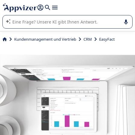
beantworten (mehrere Zeilen mit
Shift + Eingabe
).
Die KI von Appvizer führt Sie bei der Nutzung oder Auswahl
von SaaS-Software in Unternehmen.
Kundenmanagement und Vertrieb
CRM
EasyFact