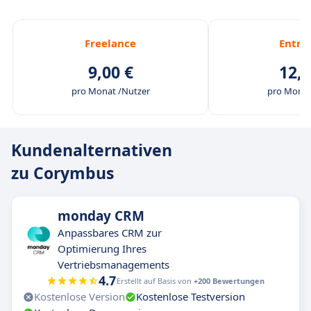
Freelance
Entre
9,00 €
12,4
pro Monat /Nutzer
pro Monat
Kundenalternativen
zu Corymbus
monday CRM
Anpassbares CRM zur
Optimierung Ihres
Vertriebsmanagements
4.7
Erstellt auf Basis von
+200 Bewertungen
Kostenlose Version
Kostenlose Testversion