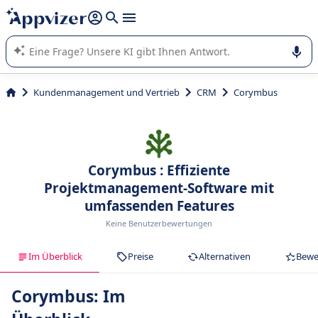
beantworten (mehrere Zeilen mit
Shift + Eingabe
).
Die KI von Appvizer führt Sie bei der Nutzung oder Auswahl
von SaaS-Software in Unternehmen.
Kundenmanagement und Vertrieb
CRM
Corymbus
Corymbus : Effiziente
Projektmanagement-Software mit
umfassenden Features
Keine Benutzerbewertungen
Im Überblick
Preise
Alternativen
Bewe
Corymbus: Im