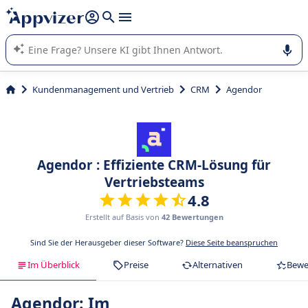
beantworten (mehrere Zeilen mit
Shift + Eingabe
).
Die KI von Appvizer führt Sie bei der Nutzung oder Auswahl
von SaaS-Software in Unternehmen.
Kundenmanagement und Vertrieb
CRM
Agendor
Agendor : Effiziente CRM-Lösung für
Vertriebsteams
4.8
Erstellt auf Basis von
42 Bewertungen
Sind Sie der Herausgeber dieser Software?
Diese Seite beanspruchen
Im Überblick
Preise
Alternativen
Bewe
Agendor: Im