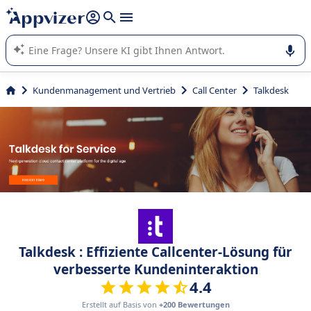
beantworten (mehrere Zeilen mit
Shift + Eingabe
).
Die KI von Appvizer führt Sie bei der Nutzung oder Auswahl
von SaaS-Software in Unternehmen.
Kundenmanagement und Vertrieb
Call Center
Talkdesk
Talkdesk : Effiziente Callcenter-Lösung für
verbesserte Kundeninteraktion
4.4
Erstellt auf Basis von
+200 Bewertungen