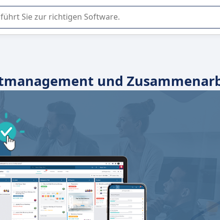
er Nutzung oder Auswahl von SaaS-Software in Unternehmen.
ojektmanagement und Zusammenarb