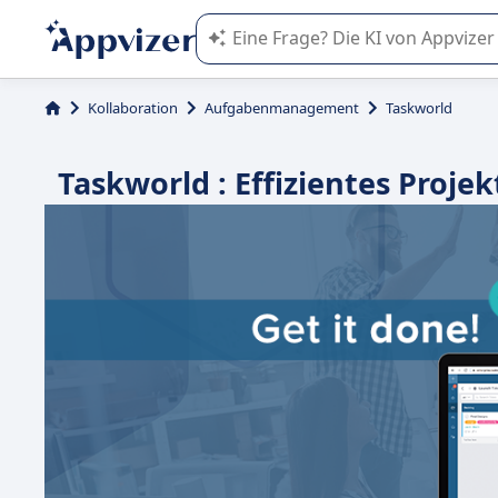
Die KI von Appvizer führt Sie bei d
Kollaboration
Aufgabenmanagement
Taskworld
Taskworld : Effizientes Pr