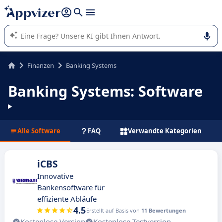
beantworten (mehrere Zeilen mit
Shift + Eingabe
).
Die KI von Appvizer führt Sie bei der Nutzung oder Auswahl
von SaaS-Software in Unternehmen.
Finanzen
Banking Systems
Banking Systems: Software
Alle Software
FAQ
Verwandte Kategorien
iCBS
Innovative
Bankensoftware für
effiziente Abläufe
4.5
Erstellt auf Basis von
11 Bewertungen
Kostenlose Version
Kostenlose Testversion