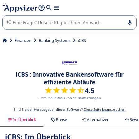
beantworten (mehrere Zeilen mit
Shift + Eingabe
).
Die KI von Appvizer führt Sie bei der Nutzung oder Auswahl
von SaaS-Software in Unternehmen.
Finanzen
Banking Systems
iCBS
iCBS : Innovative Bankensoftware für
effiziente Abläufe
4.5
Erstellt auf Basis von
11 Bewertungen
Sind Sie der Herausgeber dieser Software?
Diese Seite beanspruchen
Im Überblick
Preise
Alternativen
Bewe
iCBS: Im Überblick