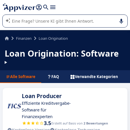
beantworten (mehrere Zeilen mit
Shift + Eingabe
).
Die KI von Appvizer führt Sie bei der Nutzung oder Auswahl
von SaaS-Software in Unternehmen.
Finanzen
Loan Origination
Loan Origination: Software
Alle Software
FAQ
Verwandte Kategorien
Loan Producer
Effiziente Kreditvergabe-
Software für
Finanzexperten
3.5
Erstellt auf Basis von
2 Bewertungen
Kostenlose Version
Kostenlose Testversion