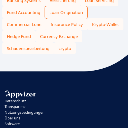
Banking Systems
Versicherung
Loan Servicing
Fund Accounting
Loan Origination
Commercial Loan
Insurance Policy
Krypto-Wallet
Hedge Fund
Currency Exchange
Schadensbearbeitung
crypto
Datenschutz
Transparenz
Nutzungsbedingungen
Über uns
Software