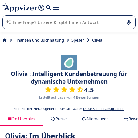
beantworten (mehrere Zeilen mit
Shift + Eingabe
).
Die KI von Appvizer führt Sie bei der Nutzung oder Auswahl
von SaaS-Software in Unternehmen.
Finanzen und Buchhaltung
Spesen
Olivia
Olivia : Intelligent Kundenbetreuung für
dynamische Unternehmen
4.5
Erstellt auf Basis von
4 Bewertungen
Sind Sie der Herausgeber dieser Software?
Diese Seite beanspruchen
Im Überblick
Preise
Alternativen
Bewe
Olivia: Im Überblick