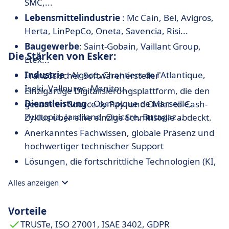
SMC,...
Lebensmittelindustrie
: Mc Cain, Bel, Avigros,
Herta, LinPepCo, Oneta, Savencia, Risi...
Baugewerbe
: Saint-Gobain, Vaillant Group,
Die Stärken von Esker:
Etex...
Industrie
: Algeco, Chantiers de l'Atlantique,
Französischer Softwarehersteller
Iseki, Vallourec, Manitou...
Einzigartige Digitalisierungsplattform, die den
Dienstleistung
: Olympique de Marseille,
gesamten Source-to-Pay- und Order-to-Cash-
Huttopia, Jardiland, Ouicare, Butagaz...
Zyklus über eine einzige Schnittstelle abdeckt.
Anerkanntes Fachwissen, globale Präsenz und
hochwertiger technischer Support
Lösungen, die fortschrittliche Technologien (KI,
RPA...) nutzen.
Alles anzeigen
Multi-ERP-Integration
Mobile Fähigkeiten
Vorteile
Personalisierte Dashboards
TRUSTe, ISO 27001, ISAE 3402, GDPR