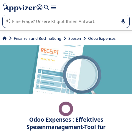
beantworten (mehrere Zeilen mit
Shift + Eingabe
).
Die KI von Appvizer führt Sie bei der Nutzung oder Auswahl
von SaaS-Software in Unternehmen.
Finanzen und Buchhaltung
Spesen
Odoo Expenses
Odoo Expenses : Effektives
Spesenmanagement-Tool für