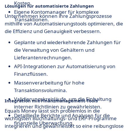
Kosten.
Lösungen für automatisierte Zahlungen
Eigene Kontomanager für komplexe
Unternehmen können ihre Zahlungsprozesse
Transaktionen.
mithilfe von Automatisierungstools optimieren, die
die Effizienz und Genauigkeit verbessern.
Geplante und wiederkehrende Zahlungen für
die Verwaltung von Gehältern und
Lieferantenrechnungen.
API-Integrationen zur Automatisierung von
Finanzflüssen.
Massenverarbeitung für hohe
Transaktionsvolumina.
Validierungskreisläufe, um die Einhaltung
Integration mit Finanzmanagement-Tools
interner Richtlinien zu gewährleisten.
Equals Money lässt sich problemlos in die
Detaillierte Berichte und Analysen für die
wichtigsten Buchhaltungs- und ERP-Programme
finanzielle Überwachung.
integrieren und gewährleistet so eine reibungslose