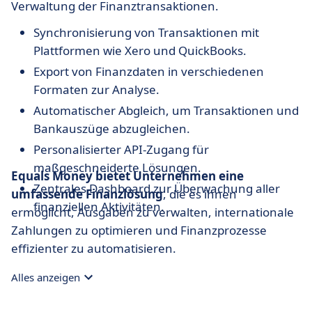
Verwaltung der Finanztransaktionen.
Synchronisierung von Transaktionen mit
Plattformen wie Xero und QuickBooks.
Export von Finanzdaten in verschiedenen
Formaten zur Analyse.
Automatischer Abgleich, um Transaktionen und
Bankauszüge abzugleichen.
Personalisierter API-Zugang für
maßgeschneiderte Lösungen.
Equals Money bietet Unternehmen eine
Zentrales Dashboard zur Überwachung aller
umfassende Finanzlösung
, die es ihnen
finanziellen Aktivitäten.
ermöglicht, Ausgaben zu verwalten, internationale
Zahlungen zu optimieren und Finanzprozesse
effizienter zu automatisieren.
Alles anzeigen