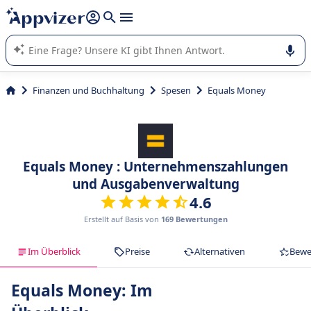
beantworten (mehrere Zeilen mit
Shift + Eingabe
).
Die KI von Appvizer führt Sie bei der Nutzung oder Auswahl
von SaaS-Software in Unternehmen.
Finanzen und Buchhaltung
Spesen
Equals Money
Equals Money : Unternehmenszahlungen
und Ausgabenverwaltung
4.6
Erstellt auf Basis von
169 Bewertungen
Im Überblick
Preise
Alternativen
Bewe
Equals Money: Im