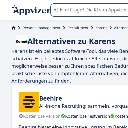
Die KI von Appvizer führt Sie bei d
Personalmanagement
Recruitment
Karens
Alternat
Alternativen zu Karens
Karens ist ein beliebtes Software-Tool, das viele B
schätzen. Es gibt jedoch zahlreiche Alternativen, 
möglicherweise besser zu Ihren spezifischen Bedür
praktische Liste von empfohlenen Alternativen, di
Anforderungen zu finden.
Beehire
All-in-one Recruiting: sammeln, vorqual
Kostenlose Version
Kostenlose Testversion
Kosten
Beehire bietet eine innovative Lösung im Berei