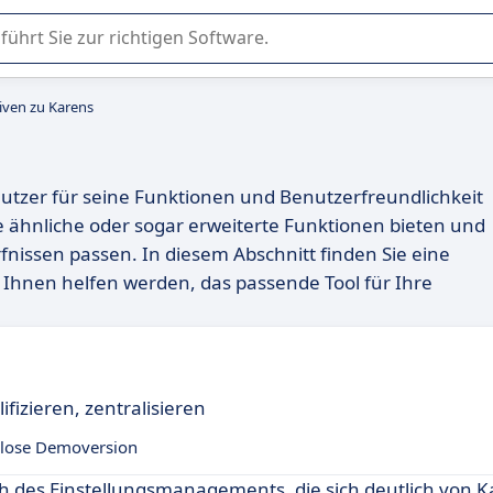
er Nutzung oder Auswahl von SaaS-Software in Unternehmen.
iven zu Karens
enutzer für seine Funktionen und Benutzerfreundlichkeit
die ähnliche oder sogar erweiterte Funktionen bieten und
fnissen passen. In diesem Abschnitt finden Sie eine
e Ihnen helfen werden, das passende Tool für Ihre
ifizieren, zentralisieren
lose Demoversion
ch des Einstellungsmanagements, die sich deutlich von 