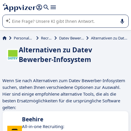
beantworten (mehrere Zeilen mit
Shift + Eingabe
).
Die KI von Appvizer führt Sie bei der Nutzung oder Auswahl
von SaaS-Software in Unternehmen.
Personalmanagement
Recruitment
Datev Bewerber-Infosystem
Alternativen zu Datev Bewerber-Infosystem
Alternativen zu Datev
Bewerber-Infosystem
Wenn Sie nach Alternativen zum Datev Bewerber-Infosystem
suchen, stehen Ihnen verschiedene Optionen zur Auswahl.
Hier sind einige empfohlene alternative Tools, die als die
besten Ersatzmöglichkeiten für die ursprüngliche Software
gelten:
Beehire
All-in-one Recruiting: