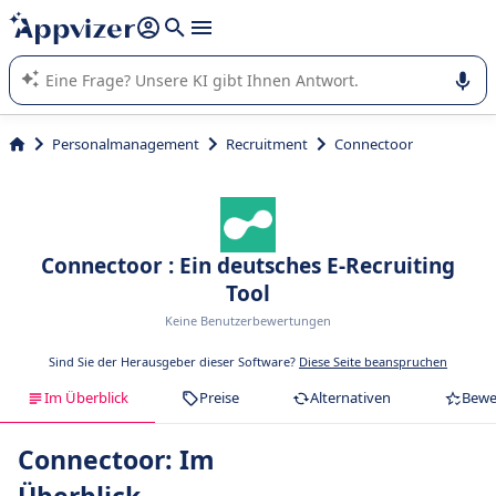
beantworten (mehrere Zeilen mit
Shift + Eingabe
).
Die KI von Appvizer führt Sie bei der Nutzung oder Auswahl
von SaaS-Software in Unternehmen.
Personalmanagement
Recruitment
Connectoor
Connectoor : Ein deutsches E-Recruiting
Tool
Keine Benutzerbewertungen
Sind Sie der Herausgeber dieser Software?
Diese Seite beanspruchen
Im Überblick
Preise
Alternativen
Bewe
Connectoor: Im