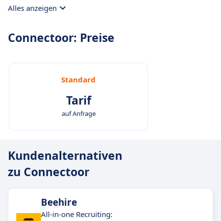
Bewerber finden
: eigene Karriereseite,
Alles anzeigen
Beratung zur optimalen Arbeitgebermarke.
Einstellung
: Die Bewerberverwaltung wird
Connectoor: Preise
automatisch an einem Ort geregelt. Alle
Kandidatenprofile können Sie in der Software
managen und sortieren.
Standard
Tarif
auf Anfrage
Kundenalternativen
zu Connectoor
Beehire
All-in-one Recruiting: