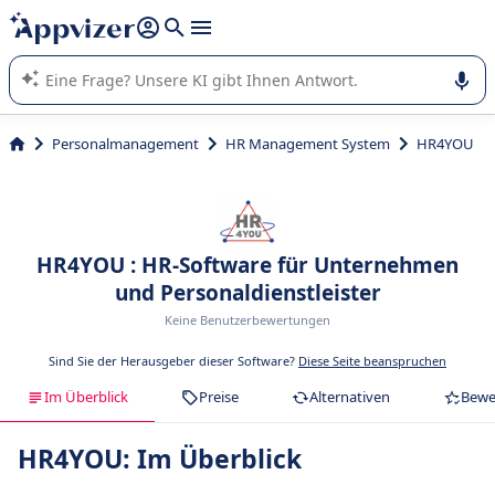
beantworten (mehrere Zeilen mit
Shift + Eingabe
).
Die KI von Appvizer führt Sie bei der Nutzung oder Auswahl
von SaaS-Software in Unternehmen.
Personalmanagement
HR Management System
HR4YOU
HR4YOU : HR-Software für Unternehmen
und Personaldienstleister
Keine Benutzerbewertungen
Sind Sie der Herausgeber dieser Software?
Diese Seite beanspruchen
Im Überblick
Preise
Alternativen
Bewe
HR4YOU: Im Überblick