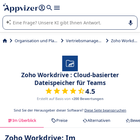
beantworten (mehrere Zeilen mit
Shift + Eingabe
).
Die KI von Appvizer führt Sie bei der Nutzung oder Auswahl
von SaaS-Software in Unternehmen.
Organisation und Planung
Vertriebsmanagement
Zoho Workdrive
Zoho Workdrive : Cloud-basierter
Dateispeicher für Teams
4.5
Erstellt auf Basis von
+200 Bewertungen
Sind Sie der Herausgeber dieser Software?
Diese Seite beanspruchen
Im Überblick
Preise
Alternativen
Bewe
Zoho Workdrive: Im