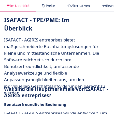
Im Überblick
Preise
Alternativen
Bewe
ISAFACT - TPE/PME: Im
Überblick
ISAFACT - AGIRIS entreprises bietet
maßgeschneiderte Buchhaltungslösungen für
kleine und mittelständische Unternehmen. Die
Software zeichnet sich durch ihre
Benutzerfreundlichkeit, umfassende
Analysewerkzeuge und flexible
Anpassungsmöglichkeiten aus, um den
individuellen Geschäftsanforderungen gerecht zu
Was sind die Hauptmerkmale von ISAFACT -
werden.
AGIRIS entreprises?
Benutzerfreundliche Bedienung
ISAFACT - AGIRIS entreprises wurde entwickelt, um