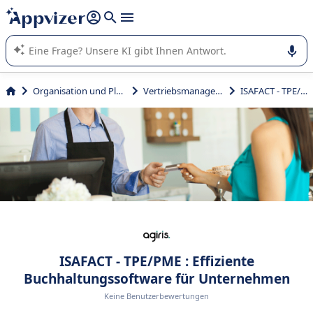
beantworten (mehrere Zeilen mit
Shift + Eingabe
).
Die KI von Appvizer führt Sie bei der Nutzung oder Auswahl
von SaaS-Software in Unternehmen.
Organisation und Planung
Vertriebsmanagement
ISAFACT - TPE/PME
ISAFACT - TPE/PME : Effiziente
Buchhaltungssoftware für Unternehmen
Keine Benutzerbewertungen