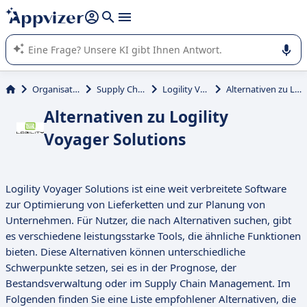
beantworten (mehrere Zeilen mit
Shift + Eingabe
).
Die KI von Appvizer führt Sie bei der Nutzung oder Auswahl
von SaaS-Software in Unternehmen.
Organisation und Planung
Supply Chain Management
Logility Voyager Solutions
Alternativen zu Logility Voyager Solutions
Alternativen zu Logility
Voyager Solutions
Logility Voyager Solutions ist eine weit verbreitete Software
zur Optimierung von Lieferketten und zur Planung von
Unternehmen. Für Nutzer, die nach Alternativen suchen, gibt
es verschiedene leistungsstarke Tools, die ähnliche Funktionen
bieten. Diese Alternativen können unterschiedliche
Schwerpunkte setzen, sei es in der Prognose, der
Bestandsverwaltung oder im Supply Chain Management. Im
Folgenden finden Sie eine Liste empfohlener Alternativen, die