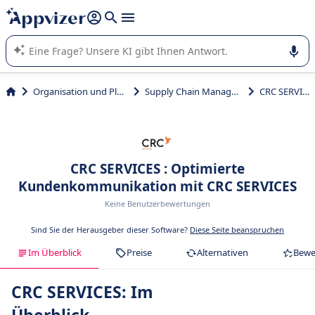
beantworten (mehrere Zeilen mit
Shift + Eingabe
).
Die KI von Appvizer führt Sie bei der Nutzung oder Auswahl
von SaaS-Software in Unternehmen.
Organisation und Planung
Supply Chain Management
CRC SERVICES
CRC SERVICES : Optimierte
Kundenkommunikation mit CRC SERVICES
Keine Benutzerbewertungen
Sind Sie der Herausgeber dieser Software?
Diese Seite beanspruchen
Im Überblick
Preise
Alternativen
Bewe
CRC SERVICES: Im