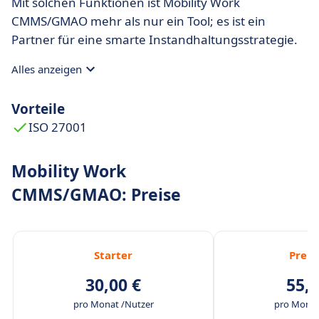
Mit solchen Funktionen ist Mobility Work
CMMS/GMAO mehr als nur ein Tool; es ist ein
Partner für eine smarte Instandhaltungsstrategie.
Alles anzeigen
Vorteile
ISO 27001
Mobility Work
CMMS/GMAO: Preise
Starter
Prem
30,00 €
55,0
pro Monat /Nutzer
pro Monat