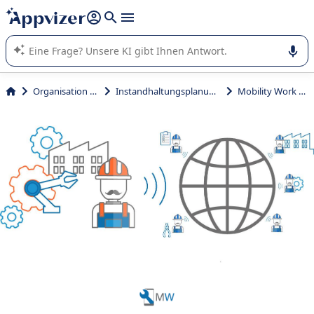
beantworten (mehrere Zeilen mit
Shift + Eingabe
).
Die KI von Appvizer führt Sie bei der Nutzung oder Auswahl
von SaaS-Software in Unternehmen.
Organisation und Planung
Instandhaltungsplanungs- und -steuerungssystem (IPS)
Mobility Work CMMS/GMAO