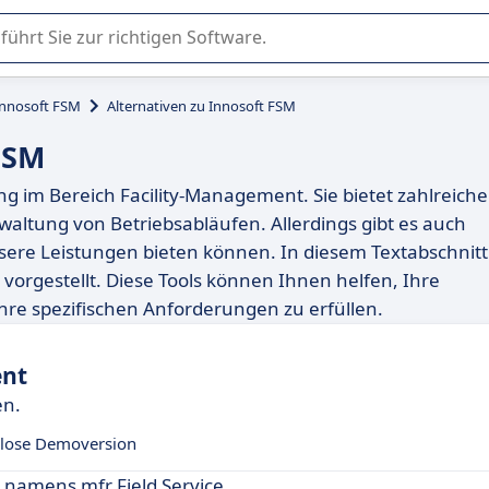
er Nutzung oder Auswahl von SaaS-Software in Unternehmen.
Innosoft FSM
Alternativen zu Innosoft FSM
FSM
ng im Bereich Facility-Management. Sie bietet zahlreiche
waltung von Betriebsabläufen. Allerdings gibt es auch
sere Leistungen bieten können. In diesem Textabschnitt
vorgestellt. Diese Tools können Ihnen helfen, Ihre
hre spezifischen Anforderungen zu erfüllen.
ent
en.
lose Demoversion
e namens mfr Field Service.