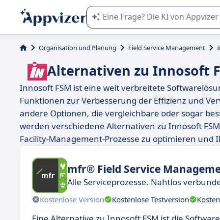
Die KI von Appvizer führt Sie bei d
Organisation und Planung
Field Service Management
Alternativen zu Innosoft 
Innosoft FSM ist eine weit verbreitete Softwarelösu
Funktionen zur Verbesserung der Effizienz und Ver
andere Optionen, die vergleichbare oder sogar bes
werden verschiedene Alternativen zu Innosoft FSM 
Facility-Management-Prozesse zu optimieren und I
mfr® Field Service Managem
Alle Serviceprozesse. Nahtlos verbund
Kostenlose Version
Kostenlose Testversion
Kosten
Eine Alternative zu Innosoft FSM ist die Softwar